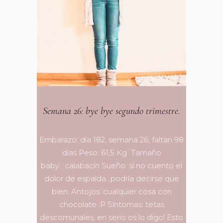
Semana 26: bye bye segundo trimestre.
Embarazo: día 182, semana 26, faltan 98
días Peso: 61,5 Kg Tamaño
baby: calabacín Sueño: si no cuento el
dolor de espalda…podría decirse que
bien. Antojos: cualquier cosa con
chocolate :P Síntomas: tetas
descomunales, en serio os lo digo! Esto