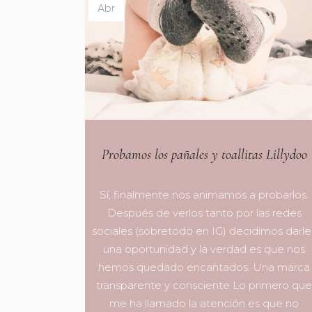
Abr
Probamos los pañales y toallitas Lillydoo
Sí, finalmente nos animamos a probarlos.
Después de verlos tanto por las redes
sociales (sobretodo en IG) decidimos darle
una oportunidad y la verdad es que nos
hemos quedado encantados. Una marca
transparente y consciente Lo primero qu
me ha llamado la atención es que no