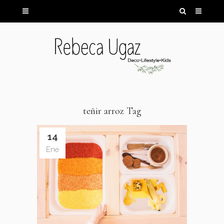
teñir arroz Tag
14
Ene