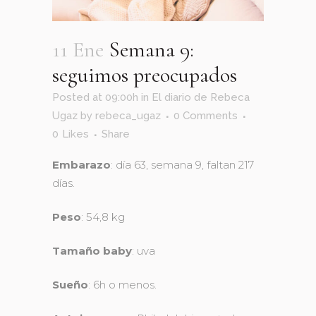
11 Ene
Semana 9:
seguimos preocupados
Posted at 09:00h
in
El diario de Rebeca
Ugaz
by
rebeca_ugaz
0 Comments
0
Likes
Share
Embarazo
: día 63, semana 9, faltan 217
días.
Peso
: 54,8 kg
Tamaño baby
: uva
Sueño
: 6h o menos.