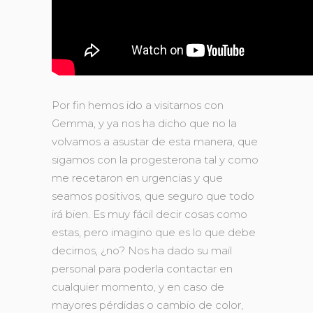
Por fin hemos ido a visitarnos con
Gemma, y ya nos ha dicho que no la
volvamos a asustar de esta manera, que
sigamos con la progesterona tal y como
me recetaron en urgencias y que
seamos positivos, que seguro que todo
irá bien. Es muy fácil decir cosas como
estas, pero imagino que es lo que debe
decirnos, ¿no? Nos ha dado su mail
personal para poderla contactar en
cualquier momento, y en caso de
mayores pérdidas o cambio de color,