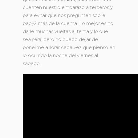
cuenten nuestro embarazo a terceros y
para evitar que nos pregunten sobre
baby2 más de la cuenta. Lo mejor es no
darle muchas vueltas al tema y lo que
sea será, pero no puedo dejar de
ponerme a llorar cada vez que pienso en
lo ocurrido la noche del viernes al
sábado.